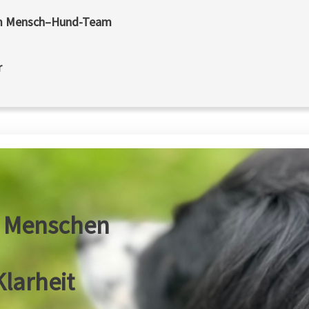
 im Mensch–Hund-Team
r
m Menschen
larheit