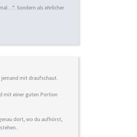
al…“. Sondern als ehrlicher
n jemand mit draufschaut.
nd mit einer guten Portion
genau dort, wo du aufhörst,
stehen..