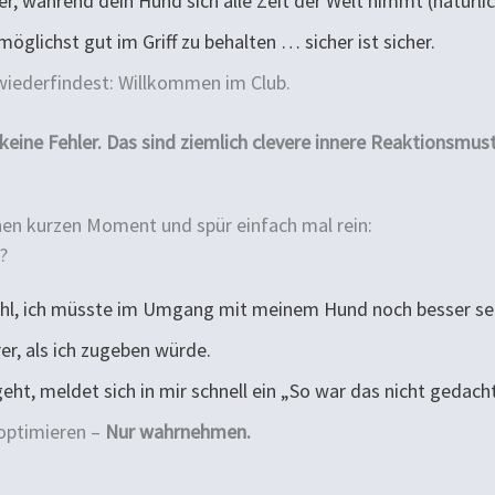
ler, während dein Hund sich alle Zeit der Welt nimmt (natürli
möglichst gut im Griff zu behalten … sicher ist sicher.
wiederfindest: Willkommen im Club.
d keine Fehler. Das sind ziemlich clevere innere Reaktionsmust
en kurzen Moment und spür einfach mal rein:
u?
ühl, ich müsste im Umgang mit meinem Hund noch besser se
er, als ich zugeben würde.
ht, meldet sich in mir schnell ein „So war das nicht gedacht
 optimieren –
Nur wahrnehmen.