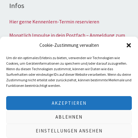
Infos
Hier gerne Kennenlern-Termin reservieren
Monatlich Impulse in dein Postfach – Anmeldung zum
Newsletter
Cookie-Zustimmung verwalten
Umsatzsteuer-Identifikationsnummer
Um dir ein optimales Erlebnis zu bieten, verwenden wir Technologien wie
Cookies, um Geräteinformationen zu speichern und/oder darauf zuzugreifen.
gemäß § 27 a Umsatzsteuergesetz:
Wenn du diesen Technologien zustimmst, können wir Daten wie das
UST-IdNr.: DE206238581
Surfverhalten oder eindeutige IDs auf dieser Website verarbeiten. Wenn du deine
Zustimmung nicht erteilst oder zurückziehst, können bestimmte Merkmale und
Datenschutzerklärung
Funktionen beeinträchtigt werden.
Impressum
AKZEPTIEREN
ABLEHNEN
Copyright © 2026 Christa Beckers
EINSTELLUNGEN ANSEHEN