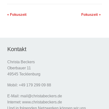
«
Fokuszeit
Fokuszeit
»
Veranstaltung-
Navigation
Kontakt
Christa Beckers
Oberbauer 11
49545 Tecklenburg
Mobil: +49 179 299 09 88
E-Mail: mail@christabeckers.de
Internet: www.christabeckers.de
Und in folgenden Netzwerken können wir uns