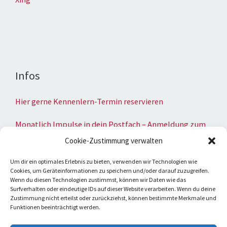
Infos
Hier gerne Kennenlern-Termin reservieren
Monatlich Impulse in dein Postfach – Anmeldung zum
Newsletter
Cookie-Zustimmung verwalten
Umsatzsteuer-Identifikationsnummer
Um dir ein optimales Erlebnis zu bieten, verwenden wir Technologien wie
Cookies, um Geräteinformationen zu speichern und/oder darauf zuzugreifen.
gemäß § 27 a Umsatzsteuergesetz:
Wenn du diesen Technologien zustimmst, können wir Daten wie das
UST-IdNr.: DE206238581
Surfverhalten oder eindeutige IDs auf dieser Website verarbeiten. Wenn du deine
Zustimmung nicht erteilst oder zurückziehst, können bestimmte Merkmale und
Datenschutzerklärung
Funktionen beeinträchtigt werden.
Impressum