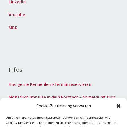
Linkedin
Youtube
Xing
Infos
Hier gerne Kennenlern-Termin reservieren
Monatlich Impulse in dein Postfach – Anmeldung zum
Newsletter
Cookie-Zustimmung verwalten
Umsatzsteuer-Identifikationsnummer
Um dir ein optimales Erlebnis zu bieten, verwenden wir Technologien wie
Cookies, um Geräteinformationen zu speichern und/oder darauf zuzugreifen.
gemäß § 27 a Umsatzsteuergesetz: