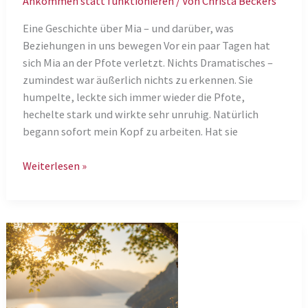
Ankommen statt funktionieren
/ Von
Christa Beckers
Eine Geschichte über Mia – und darüber, was
Beziehungen in uns bewegen Vor ein paar Tagen hat
sich Mia an der Pfote verletzt. Nichts Dramatisches –
zumindest war äußerlich nichts zu erkennen. Sie
humpelte, leckte sich immer wieder die Pfote,
hechelte stark und wirkte sehr unruhig. Natürlich
begann sofort mein Kopf zu arbeiten. Hat sie
Nähe
Weiterlesen »
verändert
mehr
als
Lösungen