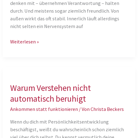
denken mit – übernehmen Verantwortung – halten
durch. Und meistens sogar ziemlich freundlich. Von
außen wirkt das oft stabil. Innerlich läuft allerdings
nicht selten ein Nervensystem auf
Warum
Weiterlesen »
starke
Menschen
ihre
Erschöpfung
oft
Warum Verstehen nicht
spät
bemerken
automatisch beruhigt
Ankommen statt funktionieren
/ Von
Christa Beckers
Wenn du dich mit Persönlichkeitsentwicklung
beschäftigst, weißt du wahrscheinlich schon ziemlich
viel über dich selbst. Du kennst vermutlich deine