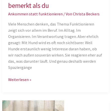
bemerkt als du
Ankommen statt funktionieren
/ Von
Christa Beckers
Viele Menschen denken, das Thema Funktionieren
zeigt sich vor allem im Beruf. Im Alltag. Im
Organisieren. Im Verantwortung tragen. Aber ehrlich
gesagt: Mit Hund wird es oft noch sichtbarer. Weil
Hunde erstaunlich wenig Interesse daran haben, ob
wir nach außen souverän wirken. Sie reagieren eher auf
das, was darunter läuft. Und genau deshalb werden
Spaziergänge
Was
Weiterlesen »
dein
Hund
manchmal
früher
bemerkt