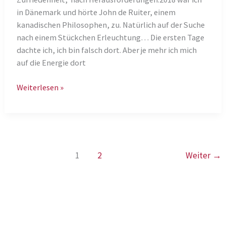
in Dänemark und hörte John de Ruiter, einem
kanadischen Philosophen, zu. Natürlich auf der Suche
nach einem Stückchen Erleuchtung… Die ersten Tage
dachte ich, ich bin falsch dort. Aber je mehr ich mich
auf die Energie dort
Von
Weiterlesen »
der
Sucherin
zur
Forscherin
1
2
Weiter
→