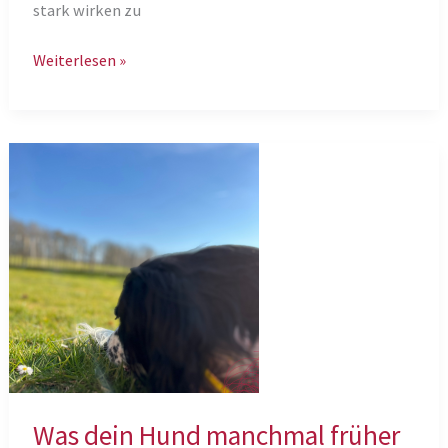
stark wirken zu
Warum
Weiterlesen »
echte
Begegnung
heute
so
wichtig
ist
Was dein Hund manchmal früher