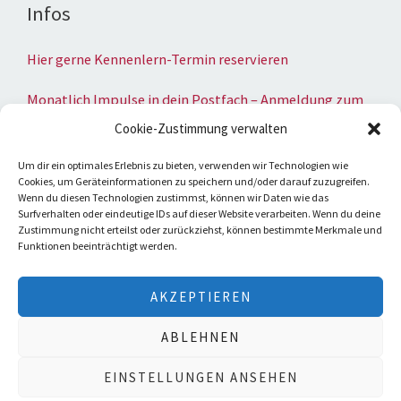
Infos
Hier gerne Kennenlern-Termin reservieren
Monatlich Impulse in dein Postfach – Anmeldung zum
Newsletter
Cookie-Zustimmung verwalten
Umsatzsteuer-Identifikationsnummer
Um dir ein optimales Erlebnis zu bieten, verwenden wir Technologien wie
Cookies, um Geräteinformationen zu speichern und/oder darauf zuzugreifen.
gemäß § 27 a Umsatzsteuergesetz:
Wenn du diesen Technologien zustimmst, können wir Daten wie das
UST-IdNr.: DE206238581
Surfverhalten oder eindeutige IDs auf dieser Website verarbeiten. Wenn du deine
Zustimmung nicht erteilst oder zurückziehst, können bestimmte Merkmale und
Datenschutzerklärung
Funktionen beeinträchtigt werden.
Impressum
AKZEPTIEREN
ABLEHNEN
Copyright © 2026 Christa Beckers
EINSTELLUNGEN ANSEHEN