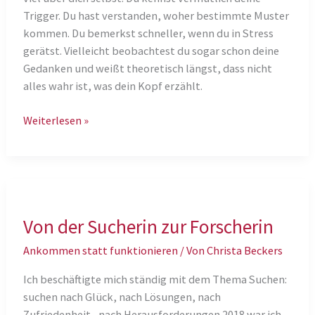
Trigger. Du hast verstanden, woher bestimmte Muster
kommen. Du bemerkst schneller, wenn du in Stress
gerätst. Vielleicht beobachtest du sogar schon deine
Gedanken und weißt theoretisch längst, dass nicht
alles wahr ist, was dein Kopf erzählt.
Warum
Weiterlesen »
Verstehen
nicht
automatisch
beruhigt
Von der Sucherin zur Forscherin
Ankommen statt funktionieren
/ Von
Christa Beckers
Ich beschäftigte mich ständig mit dem Thema Suchen:
suchen nach Glück, nach Lösungen, nach
Zufriedenheit, nach Herausforderungen.2018 war ich