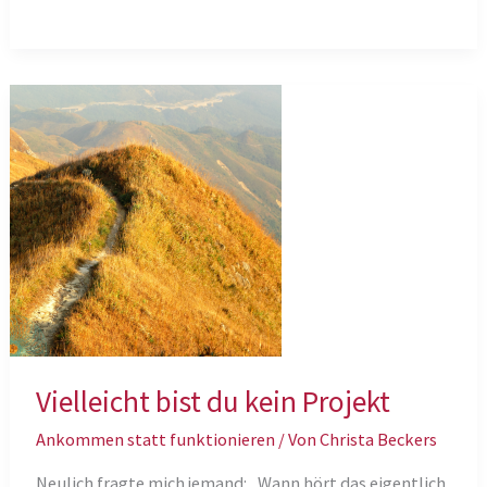
findet
uns
die
Klarheit
Vielleicht bist du kein Projekt
Ankommen statt funktionieren
/ Von
Christa Beckers
Neulich fragte mich jemand: „Wann hört das eigentlich