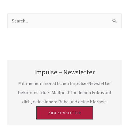
S
u
c
h
e
n
Impulse – Newsletter
n
a
Mit meinem monatlichen Impulse-Newsletter
c
bekommst du E-Mailpost für deinen Fokus auf
h
dich, deine innere Ruhe und deine Klarheit.
:
ZUM NEWSLETTER