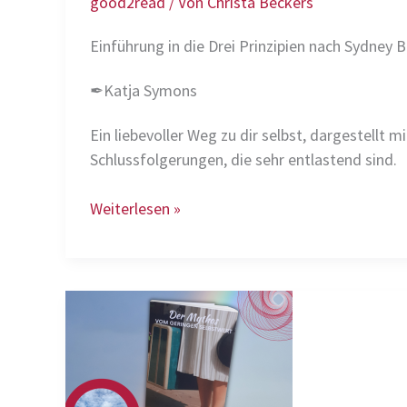
good2read
/ Von
Christa Beckers
Einführung in die Drei Prinzipien nach Sydney 
✒Katja Symons
Ein liebevoller Weg zu dir selbst, dargestellt
Schlussfolgerungen, die sehr entlastend sind.
📖
Weiterlesen »
Das
illustrierte
Handbuch
für
weniger
Stress