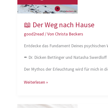
📖 Der Weg nach Hause
good2read
/ Von
Christa Beckers
Entdecke das Fundament Deines psychischen 
✒ Dr. Dicken Bettinger und Natasha Swerdloff
Der Mythos der Erleuchtung wird für mich in d
📖
Weiterlesen »
Der
Weg
nach
Hause