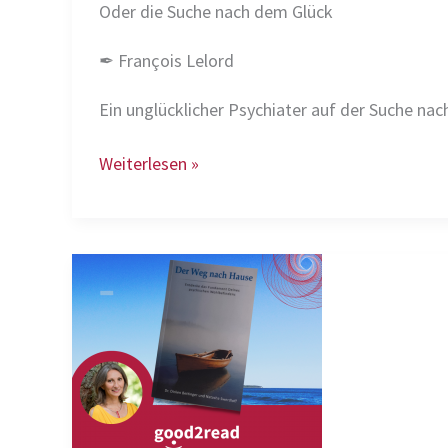
Oder die Suche nach dem Glück
✒ François Lelord
Ein unglücklicher Psychiater auf der Suche na
📖
Weiterlesen »
Hectors
Reise