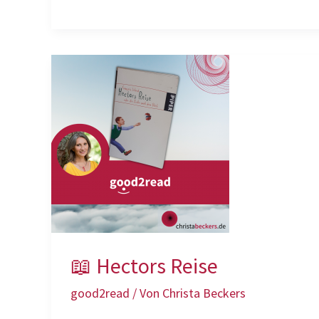
Der
Mythos
vom
geringen
Selbstwert
📖 Hectors Reise
good2read
/ Von
Christa Beckers