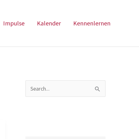
Impulse
Kalender
Kennenlernen
S
u
c
h
e