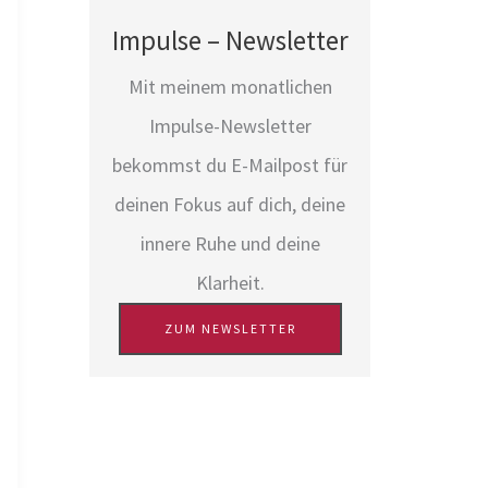
n
Impulse – Newsletter
n
a
Mit meinem monatlichen
c
Impulse-Newsletter
h
bekommst du E-Mailpost für
:
deinen Fokus auf dich, deine
innere Ruhe und deine
Klarheit.
ZUM NEWSLETTER