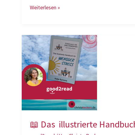
📖
Weiterlesen »
Das
Beziehungshandbuch
📖 Das illustrierte Handbuc