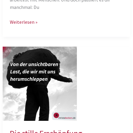
manchmal: Du
Wenn
Weiterlesen »
der
Verstand
dich
austrickst